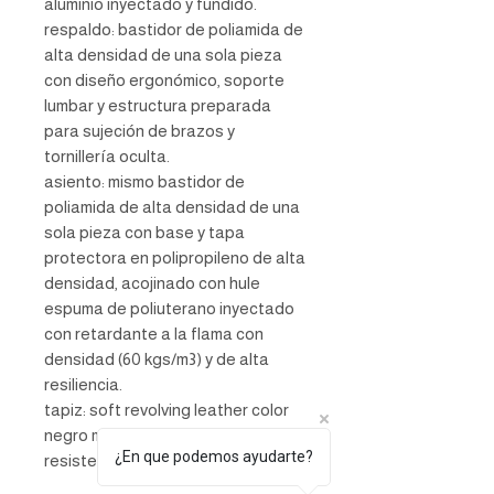
aluminio inyectado y fundido.
respaldo: bastidor de poliamida de
alta densidad de una sola pieza
con diseño ergonómico, soporte
lumbar y estructura preparada
para sujeción de brazos y
tornillería oculta.
asiento: mismo bastidor de
poliamida de alta densidad de una
sola pieza con base y tapa
protectora en polipropileno de alta
densidad, acojinado con hule
espuma de poliuterano inyectado
con retardante a la flama con
densidad (60 kgs/m3) y de alta
resiliencia.
tapiz: soft revolving leather color
negro mate.
¿En que podemos ayudarte?
resistencia: peso sugerido 140 kg