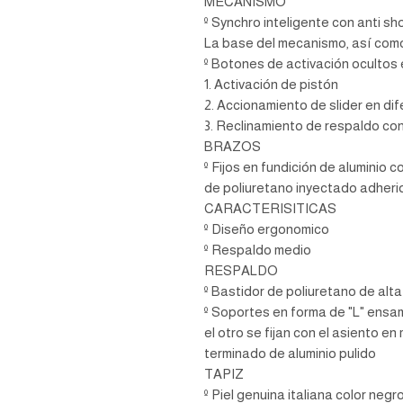
MECANISMO
º Synchro inteligente con anti sho
La base del mecanismo, así como
º Botones de activación ocultos 
1. Activación de pistón
2. Accionamiento de slider en di
3. Reclinamiento de respaldo co
BRAZOS
º Fijos en fundición de aluminio 
de poliuretano inyectado adherid
CARACTERISITICAS
º Diseño ergonomico
º Respaldo medio
RESPALDO
º Bastidor de poliuretano de alt
º Soportes en forma de "L" ensam
el otro se fijan con el asiento en
terminado de aluminio pulido
TAPIZ
º Piel genuina italiana color negr