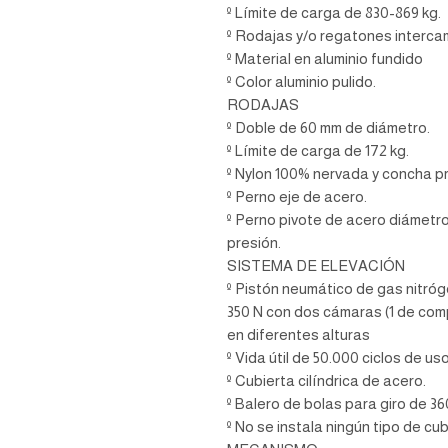
º Límite de carga de 830-869 kg.
º Rodajas y/o regatones interca
º Material en aluminio fundido
º Color aluminio pulido.
RODAJAS
º Doble de 60 mm de diámetro.
º Límite de carga de 172 kg.
º Nylon 100% nervada y concha p
º Perno eje de acero.
º Perno pivote de acero diámetro 
presión.
SISTEMA DE ELEVACIÓN
º Pistón neumático de gas nitróg
350 N con dos cámaras (1 de com
en diferentes alturas
º Vida útil de 50.000 ciclos de us
º Cubierta cilíndrica de acero.
º Balero de bolas para giro de 36
º No se instala ningún tipo de cu