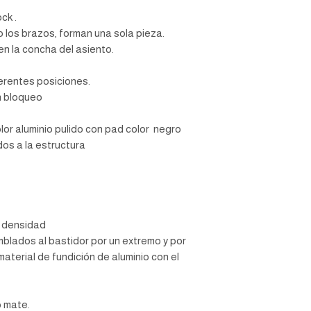
efectiva la garantía, no 
La base del mecanismo,
ck .
garantías.
pieza.
 los brazos, forman una sola pieza.
º Botones de activación
1. Activación de pistón
en la concha del asiento.
2. Accionamiento de sl
3. Reclinamiento de re
ferentes posiciones.
BRAZOS
n bloqueo
º Fijos en fundición de 
color negro de poliure
estructura
color aluminio pulido con pad color negro
CARACTERISITICAS
os a la estructura
º Diseño ergonomico
º Respaldo medio
RESPALDO
º Bastidor de poliureta
º Soportes en forma de 
extremo y por el otro se
a densidad
fundición de aluminio c
blados al bastidor por un extremo y por
TAPIZ
 material de fundición de aluminio con el
º Piel genuina italiana 
RESISTENCIA
º Peso máximo de resis
o mate.