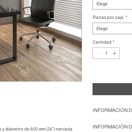
Elegir
Piezas por caja
*
Elegir
Cantidad
*
Ag
INFORMACIÓN 
AMBIENTE
INFORMACIÓN D
º Interior
s y diámetro de 600 mm (26") nervada.