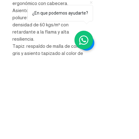
ergonómico con cabecera.
Asiento: hule espuma de
¿En que podemos ayudarte?
poliuretano inyectado flexible con
densidad de 60 kgs/m³ con
retardante a la flama y alta
resiliencia.
Tapiz: respaldo de malla de color
gris y asiento tapizado al color de
su elección de toda nuestra
colección de tapices.
Resistencia: peso sugerido 180
kgs.
INFORMACIÓN DE
PRODUCTO
Base: estrella de 5 puntas en fundición de
INFORMACIÓN DEL ENVÍO Y
aluminio, terminado en aluminio pulido y
con rodajas tipo dual.
ENTREGA
Elevación: por medio de pistón