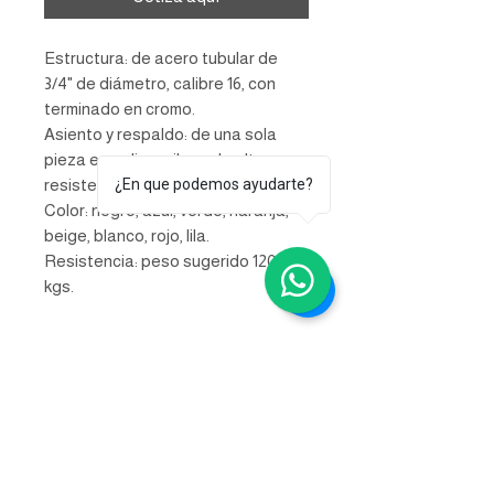
Estructura: de acero tubular de
3/4" de diámetro, calibre 16, con
terminado en cromo.
Asiento y respaldo: de una sola
pieza en polipropileno de alta
¿En que podemos ayudarte?
resistencia y duración.
Color: negro, azul, verde, naranja,
beige, blanco, rojo, lila.
Resistencia: peso sugerido 120
kgs.
INFORMACIÓN DE
PRODUCTO
Estructura: de acero tubular de 3/4" de
INFORMACIÓN DEL ENVÍO Y
diámetro, calibre 16, con terminado en
cromo.
ENTREGA
Asiento y respaldo: de una sola pieza en