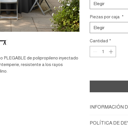
Elegir
Piezas por caja
*
Elegir
Cantidad
*
eño PLEGABLE de polipropileno inyectado
ntemperie, resistente a los rayos
lino.
Ag
INFORMACIÓN 
Respaldo, asiento y p
POLÍTICA DE D
polipropileno inyectado