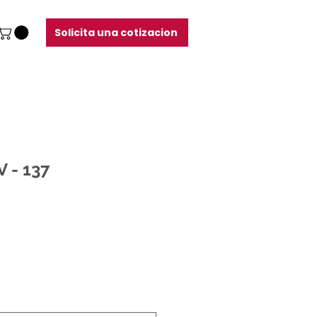
Solicita una cotizacion
 - 137
o