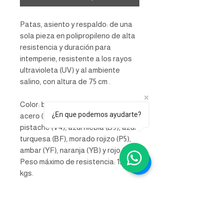
Patas, asiento y respaldo: de una
sola pieza en polipropileno de alta
resistencia y duración para
intemperie, resistente a los rayos
ultravioleta (UV) y al ambiente
salino, con altura de 75 cm .
Color: blanco (W9), gris (G6), gris
¿En que podemos ayudarte?
acero (G8), gris oscuro (G7),
pistache (V4), azul niebla (B9), azul
turquesa (BF), morado rojizo (P5),
ambar (YF), naranja (YB) y rojo (R4).
Peso máximo de resistencia: 130
kgs.
INFORMACIÓN DE
PRODUCTO