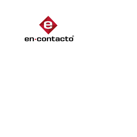
Estamos renovando
nuestra página...
Contáctanos
333 4775017
info@encontactoeventos.com
Acuario 4139, Juan Manuel
Vallarta, 45120 Zapopan, Jal.