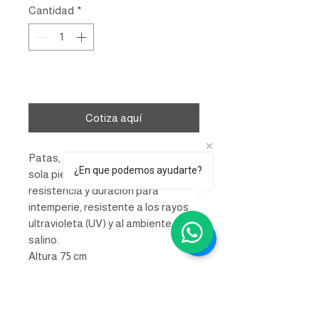
Cantidad
*
Agregar al carrito
Cotiza aquí
Patas, asiento y respaldo: de una
¿En que podemos ayudarte?
sola pieza en polipropileno de alta
resistencia y duración para
intemperie, resistente a los rayos
ultravioleta (UV) y al ambiente
salino.
Altura 75 cm
INFORMACIÓN DE
PRODUCTO